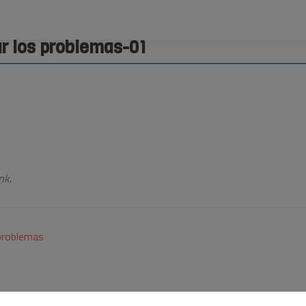
r los problemas-01
nk
.
 problemas