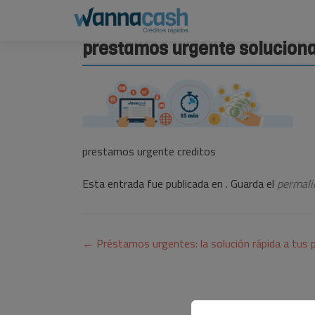
prestamos urgente soluciona
prestamos urgente creditos
Esta entrada fue publicada en . Guarda el
permali
Navegación
←
Préstamos urgentes: la solución rápida a tus
de
entradas