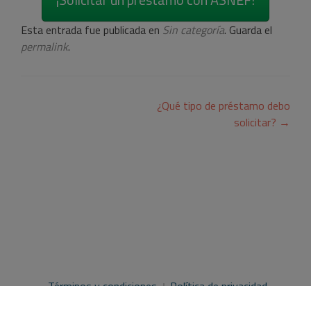
Esta entrada fue publicada en
Sin categoría
. Guarda el
permalink
.
Navegación
¿Qué tipo de préstamo debo
de
solicitar?
→
entradas
Términos y condiciones
Política de privacidad