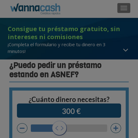
Cambi
Consigue tu préstamo gratuito, sin
intereses ni comisiones
¡Completa el formulario y recibe tu dinero en 3
minutos!
¿Puedo pedir un préstamo
estando en ASNEF?