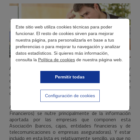
Este sitio web utiliza cookies técnicas para poder
funcionar. El resto de cookies sirven para mejorar
nuestra página, para personalizarla en base a tus
preferencias o para mejorar tu navegación y analizar
datos estadísticos. Si quieres más información,
consulta la
Política de cookies
de nuestra página web.
A través de este artículo voy a explicarte de forma muy
clara cómo puedes saber si estás en la lista de morosos
Permitir todas
de ASNEF. En el caso de que figure tu nombre, cómo
eliminarlo. Y la gran duda: ¿puedo acceder a algún tipo de
crédito o préstamo figurando en este fichero?
Configuración de cookies
ASNEF (Asociación Nacional de Establecimientos
Financieros) se nutre principalmente de la información
aportada por las empresas que componen esta
Asociación (bancos, cajas, entidades financieras y de
telecomunicaciones o empresas aseguradoras). Y estar
incluido en esta lista es relativamente sencillo, ya que no