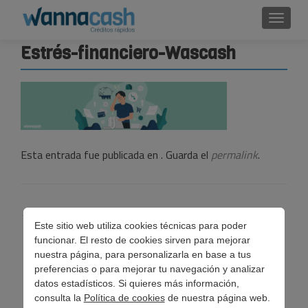
Cambi
Estrés-financiero-Wascash
Esta entrada fue publicada en . Guarda el
permalink
.
Navegación
←
¿Qué es el estrés financiero?
Este sitio web utiliza cookies técnicas para poder
de
funcionar. El resto de cookies sirven para mejorar
entradas
nuestra página, para personalizarla en base a tus
preferencias o para mejorar tu navegación y analizar
datos estadísticos. Si quieres más información,
consulta la
Política de cookies
de nuestra página web.