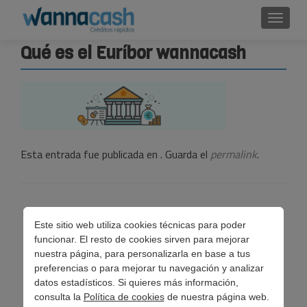
Cambi
Qué es el Euríbor wannacash
Esta entrada fue publicada en . Guarda el
permalink
.
Navegación
←
¿Qué es el Euríbor? ¿En qué me afecta?
Este sitio web utiliza cookies técnicas para poder
de
funcionar. El resto de cookies sirven para mejorar
entradas
nuestra página, para personalizarla en base a tus
preferencias o para mejorar tu navegación y analizar
datos estadísticos. Si quieres más información,
consulta la
Política de cookies
de nuestra página web.