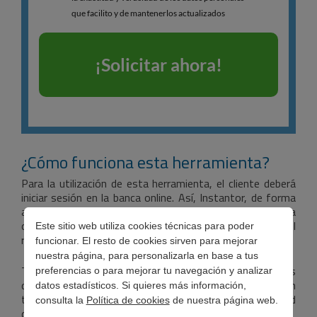
¿Cómo funciona esta herramienta?
Para la utilización de esta herramienta, el cliente deberá
iniciar sesión en la banca online. Así, Instantor, de forma
automática, obtiene la información necesaria para
otorgarle un scoring al cliente, y así poder evaluar el
Este sitio web utiliza cookies técnicas para poder
riesgo de la operación.
funcionar. El resto de cookies sirven para mejorar
nuestra página, para personalizarla en base a tus
Tras la utilización de la herramienta de Instantor, los
preferencias o para mejorar tu navegación y analizar
datos son eliminados, además de que siempre son
datos estadísticos. Si quieres más información,
tratados con confidencialidad para la máxima seguridad
consulta la
Política de cookies
de nuestra página web.
del cliente.