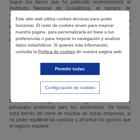
Según los datos que ha publicado recientemente el
Instituto Nacional de Estadística, el número de
autónomos aumentó en 15.700 personas durante el
Este sitio web utiliza cookies técnicas para poder
segundo trimestre de 2016, llegando a
1.974.881 de
funcionar. El resto de cookies sirven para mejorar
trabajadores autónomos en España
. Sin embargo, estos
siguen teniendo los mismos quebraderos de cabeza y
nuestra página, para personalizarla en base a tus
problemas que afrontar:
preferencias o para mejorar tu navegación y analizar
datos estadísticos. Si quieres más información,
consulta la
Política de cookies
de nuestra página web.
Permitir todas
Configuración de cookies
Morosidad
. El impago de facturas sigue siendo uno de los
principales problemas para los autónomos. De hecho,
está detrás del cierre de muchas de estas empresas, al
no poder equilibrar las cuentas y afrontar los gastos que
el negocio requiere.