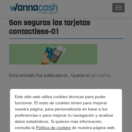
Cambi
Son seguras las tarjetas
contactless-01
Esta entrada fue publicada en . Guarda el
permalink
.
Navegación
Este sitio web utiliza cookies técnicas para poder
←
¿Son seguras las tarjetas contactless?
funcionar. El resto de cookies sirven para mejorar
de
nuestra página, para personalizarla en base a tus
preferencias o para mejorar tu navegación y analizar
entradas
datos estadísticos. Si quieres más información,
consulta la
Política de cookies
de nuestra página web.