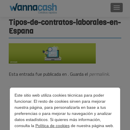
Cambi
Tipos-de-contratos-laborales-en-
Espana
Esta entrada fue publicada en . Guarda el
permalink
.
Navegación
Este sitio web utiliza cookies técnicas para poder
←
Tipos de contratos laborales en España
funcionar. El resto de cookies sirven para mejorar
de
nuestra página, para personalizarla en base a tus
preferencias o para mejorar tu navegación y analizar
entradas
datos estadísticos. Si quieres más información,
consulta la
Política de cookies
de nuestra página web.