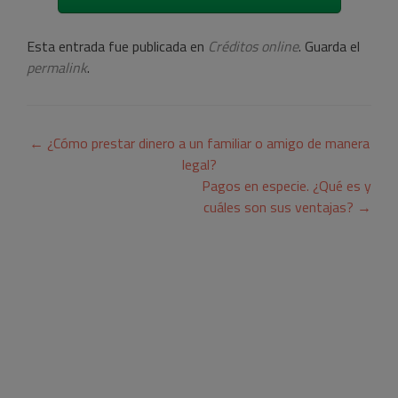
Esta entrada fue publicada en
Créditos online
. Guarda el
permalink
.
Navegación
←
¿Cómo prestar dinero a un familiar o amigo de manera
de
legal?
Pagos en especie. ¿Qué es y
entradas
cuáles son sus ventajas?
→