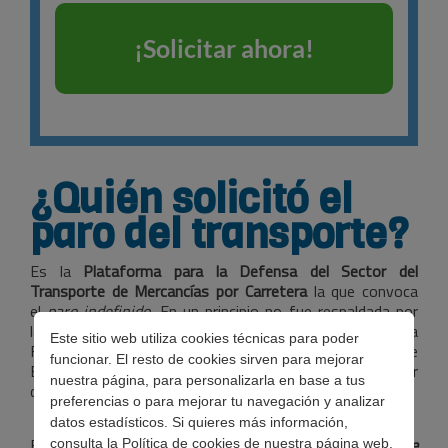
¿Quién solicitó el
paro del transporte?
Es la
Plataforma para la Defensa del Sector del
Transporte de Mercancías por Carretera
la que convoca
el
paro indefinido.
En un principio no fue respaldada por
las asociaciones oficiales del sector, pero finalmente la
Este sitio web utiliza cookies técnicas para poder
Federación Nacional de Asociaciones de Transporte de
funcionar. El resto de cookies sirven para mejorar
España decidió sumarse a las protestas, tras considerar
nuestra página, para personalizarla en base a tus
de insuficientes las medidas ofrecidas por el gobierno.
preferencias o para mejorar tu navegación y analizar
datos estadísticos. Si quieres más información,
El paro de transportistas dio inicio el pasado
lunes
14 de
consulta la
Política de cookies
de nuestra página web.