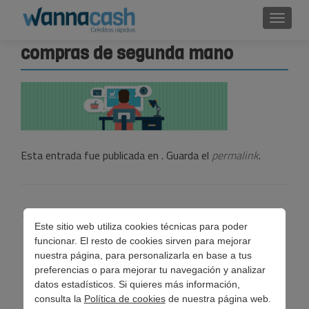
Cambi
compras de segunda mano
Esta entrada fue publicada en . Guarda el
permalink
.
Navegación
←
Compras de segunda mano al alza en España
Este sitio web utiliza cookies técnicas para poder
de
funcionar. El resto de cookies sirven para mejorar
entradas
nuestra página, para personalizarla en base a tus
preferencias o para mejorar tu navegación y analizar
datos estadísticos. Si quieres más información,
consulta la
Política de cookies
de nuestra página web.