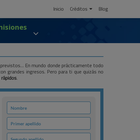
Ir
Inicio
Créditos
Blog
al
contenido
misiones
ra imprevistos… En mundo donde prácticamente todo
 con grandes ingresos. Pero para ti que quizás no
 rápidos
.