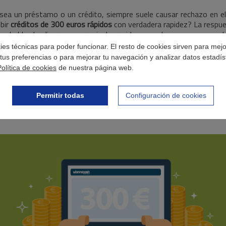
ya sea un préstamo o un crédito, siempre suele causar rechazo en
ibir
créditos de 300 euros rápidos
con verdadera rapidez? La respue
habla de dinero se premia la rapidez, y sabemos que cuando n
levado? ¿Existe algún tipo de requisito para solicitar estos
crédit
okies técnicas para poder funcionar. El resto de cookies sirven para mej
tus preferencias o para mejorar tu navegación y analizar datos estadís
tas darnos datos sobre ti para saber quién eres: edad mínima y
Política de cookies
de nuestra página web.
ilmente al alcance de tu mano, pues lo menos que buscamos es que
llez y la facilidad podrían definir perfectamente a los
créditos de 
oste, pues en ocasiones -si el préstamo no es gratuito- tendrás q
Permitir todas
Configuración de cookies
e proporciona el poder tapar ese agujero o solventar esa urgencia