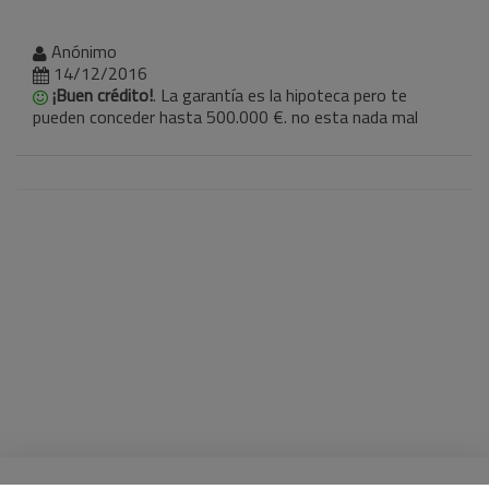
Anónimo
14/12/2016
¡Buen crédito!
. La garantía es la hipoteca pero te
pueden conceder hasta 500.000 €. no esta nada mal