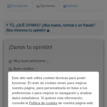
Descripción
Opiniones
Noticias
Y TÚ, ¿QUÉ OPINAS? ¿Muy bueno, normal o un fraude?
¡Nos interesa tu opinión!
¡Danos tu opinión!
Muy buen préstamo
Gracias
No
por
se
Buen crédito
participar.
ha
Minicrédito normal
Tu
podido
Este sitio web utiliza cookies técnicas para poder
comentario
enviar
funcionar. El resto de cookies sirven para mejorar
Un timo de préstamo
está
tu
nuestra página, para personalizarla en base a tus
pendiente
opinión.
Este crédito es un fraude
preferencias o para mejorar tu navegación y analizar
de
Revisa
datos estadísticos. Si quieres más información,
¿Por qué crees que merece esa puntuación?
moderación.
que
consulta la
Política de cookies
de nuestra página web.
tengas