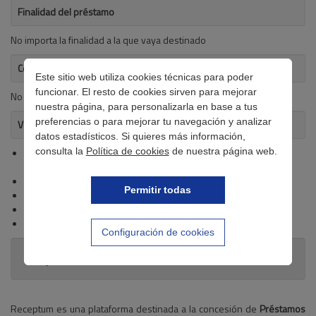
Finalidad del préstamo
No importa la finalidad a la que vaya destinado
Coste de 100 € (cien Euros) a 30 días (treinta)
Este sitio web utiliza cookies técnicas para poder
funcionar. El resto de cookies sirven para mejorar
No se detalla
nuestra página, para personalizarla en base a tus
preferencias o para mejorar tu navegación y analizar
Ventajas del crédito
datos estadísticos. Si quieres más información,
consulta la
Política de cookies
de nuestra página web.
Financiación de hasta 50.000 € (no superior al 30% del valor de
la propiedad)
Tipo de interés competitivo
Permitir todas
No precisa nómina
No deniega el préstamo a clientes en ASNEF
Préstamo rápido
Configuración de cookies
Requisitos
Receptum es una plataforma destinada a la concesión de
Préstamos