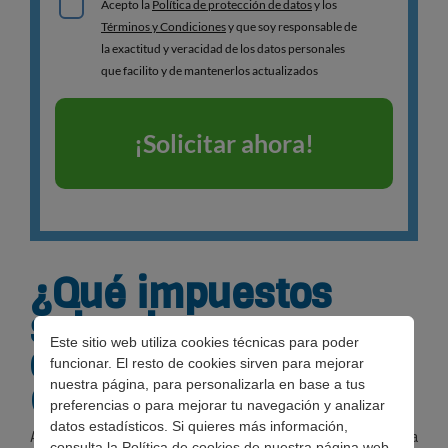
¿Qué impuestos
sobre los
Este sitio web utiliza cookies técnicas para poder
carburantes existen
funcionar. El resto de cookies sirven para mejorar
en España?
nuestra página, para personalizarla en base a tus
preferencias o para mejorar tu navegación y analizar
datos estadísticos. Si quieres más información,
A raíz de la situación analizada, y como mínimo, resulta
consulta la
Política de cookies
de nuestra página web.