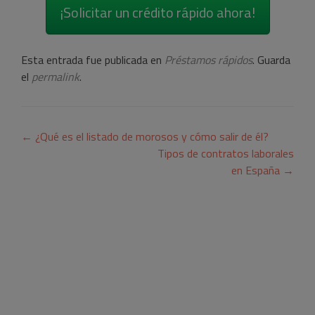
¡Solicitar un crédito rápido ahora!
Esta entrada fue publicada en
Préstamos rápidos
. Guarda
el
permalink
.
Navegación
←
¿Qué es el listado de morosos y cómo salir de él?
de
Tipos de contratos laborales
en España
→
entradas