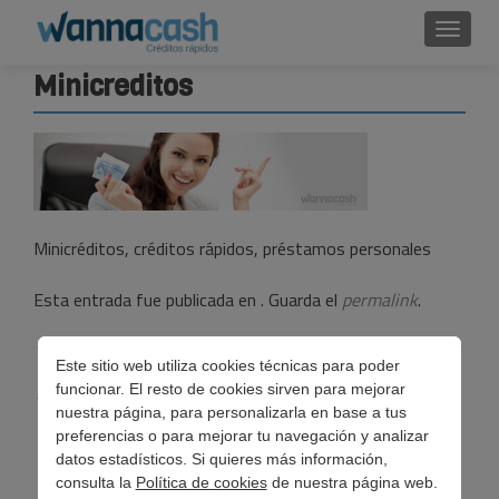
Cambi
Minicreditos
Minicréditos, créditos rápidos, préstamos personales
Esta entrada fue publicada en . Guarda el
permalink
.
Este sitio web utiliza cookies técnicas para poder
Navegación
funcionar. El resto de cookies sirven para mejorar
←
Minicréditos: ¿viva la crisis?
nuestra página, para personalizarla en base a tus
de
preferencias o para mejorar tu navegación y analizar
entradas
datos estadísticos. Si quieres más información,
consulta la
Política de cookies
de nuestra página web.