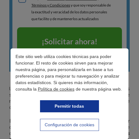
Este sitio web utiliza cookies técnicas para poder
funcionar. El resto de cookies sirven para mejorar
nuestra página, para personalizarla en base a tus
preferencias o para mejorar tu navegación y analizar
datos estadísticos. Si quieres más información,
Un estudio revela que el perfil más habitual entre los
consulta la
Política de cookies
de nuestra página web.
solicitantes de
minicréditos rápidos
es el de un varón de
mediana edad, empleado por cuenta ajena, soltero y que
obtiene una renta superior a los 1.300 euros.
Permitir todas
En el análisis, elaborado por Cashper, podemos apreciar
Configuración de cookies
que entre las personas que más demandan este tipo de
créditos rápidos
no predominan los perfiles afectados