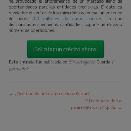
ha provocado el afloramiento de un mercado lleno de
oportunidades para las entidades crediticias. El dato es
revelador: el sector de los minicréditos mueve un volumen
de unos
200 millones de euros anuales
, lo que
distribuidas en pequeñas cantidades, supone un elevado
número de operaciones.
¡Solicitar un crédito ahora!
Esta entrada fue publicada en
Sin categoría
. Guarda el
permalink
.
Navegación
←
¿Qué tipo de préstamo debo solicitar?
de
El fenómeno de los
minicréditos en España
→
entradas