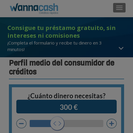
Cambi
Consigue tu préstamo gratuito, sin
intereses ni comisiones
¡Completa el formulario y recibe tu dinero en 3
minutos!
Perfil medio del consumidor de
créditos