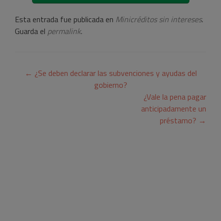
Esta entrada fue publicada en
Minicréditos sin intereses
.
Guarda el
permalink
.
Navegación
←
¿Se deben declarar las subvenciones y ayudas del
de
gobierno?
¿Vale la pena pagar
entradas
anticipadamente un
préstamo?
→