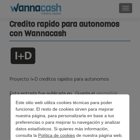
Cambi
Credito rapido para autonomos
con Wannacash
Proyecto I+D creditos rapidos para autonomos
Esta entrada fue publicada en . Guarda el
permalink
.
Este sitio web utiliza cookies técnicas para poder
funcionar. El resto de cookies sirven para mejorar
Navegación
nuestra página, para personalizarla en base a tus
←
¿Qué preocupa a los autónomos españoles?
preferencias o para mejorar tu navegación y analizar
de
datos estadísticos. Si quieres más información,
consulta la
Política de cookies
de nuestra página web.