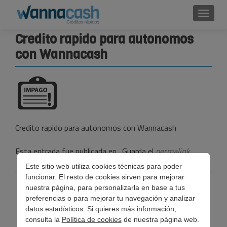
Cambi
Credito rapido para autonomos
con Wannacash
Credito rapido para autonomos con Wannacash
Esta entrada fue publicada en . Guarda el
permalink
.
Este sitio web utiliza cookies técnicas para poder
funcionar. El resto de cookies sirven para mejorar
Navegación
nuestra página, para personalizarla en base a tus
←
¿Qué preocupa a los autónomos españoles?
preferencias o para mejorar tu navegación y analizar
de
datos estadísticos. Si quieres más información,
consulta la
Política de cookies
de nuestra página web.