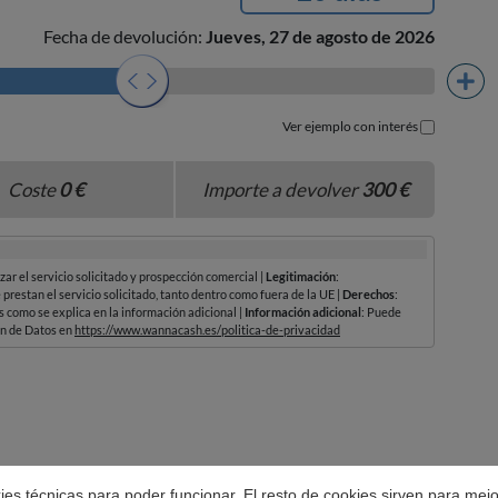
okies técnicas para poder funcionar. El resto de cookies sirven para mej