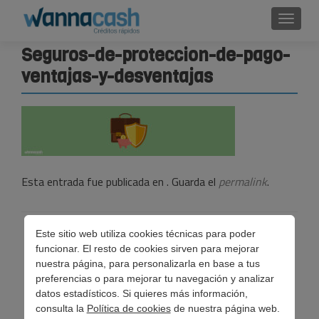
Cambi
Seguros-de-proteccion-de-pago-
ventajas-y-desventajas
Esta entrada fue publicada en . Guarda el
permalink
.
Navegación
Este sitio web utiliza cookies técnicas para poder
←
Seguros de protección de pago, ventajas y
funcionar. El resto de cookies sirven para mejorar
de
desventajas
nuestra página, para personalizarla en base a tus
preferencias o para mejorar tu navegación y analizar
entradas
datos estadísticos. Si quieres más información,
consulta la
Política de cookies
de nuestra página web.