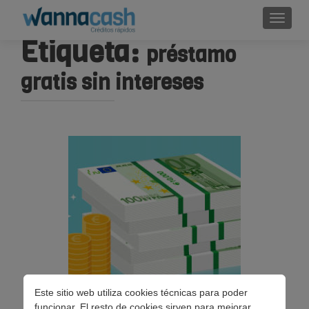
Cambi
Etiqueta:
préstamo
gratis sin intereses
Este sitio web utiliza cookies técnicas para poder
funcionar. El resto de cookies sirven para mejorar