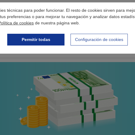
okies técnicas para poder funcionar. El resto de cookies sirven para mej
r el sueño de cualquier persona, porque es una forma de recibir ese din
tus preferencias o para mejorar tu navegación y analizar datos estadís
a un lado los intereses. Está enfocado sobre todo a los nuevos cliente
Política de cookies
de nuestra página web.
Permitir todas
Configuración de cookies
un
primer préstamo gratis sin intereses
con algunas entidades financi
 y en activo.