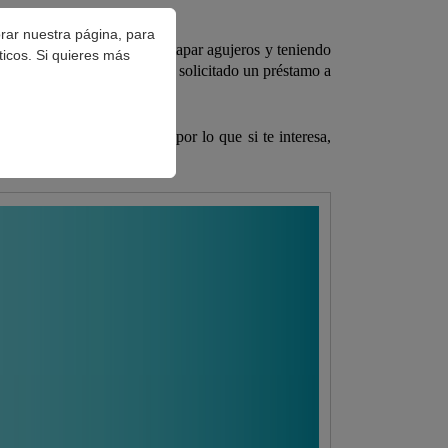
orar nuestra página, para
ero que nos hace falta para tapar agujeros y teniendo
ticos. Si quieres más
s, a quienes nunca antes han solicitado un préstamo a
eras. No todas las ofertan, por lo que si te interesa,