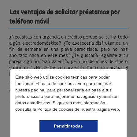
Las ventajas de solicitar préstamos por
teléfono móvil
¿Necesitas con urgencia un crédito porque se te ha todo
algún electrodoméstico? ¿Te apetecería disfrutar de un
fin de semana en una playa paradisíaca, pero no has
ahorrado nada en este mes? ¿Te gustaría regalarle a tu
pareja algo por San Valentín, pero no dispones de dinero
Leer
suficiente? ¿Necesitas con urgencia dinero para acabar el
más
[…]
Este sitio web utiliza cookies técnicas para poder
vent
Publicada en
Préstamos online
Etiquetado con
funcionar. El resto de cookies sirven para mejorar
de
préstamos
,
préstamos instantáneos
nuestra página, para personalizarla en base a tus
solic
preferencias o para mejorar tu navegación y analizar
pré
por
datos estadísticos. Si quieres más información,
telé
consulta la
Política de cookies
de nuestra página web.
móvi
Permitir todas