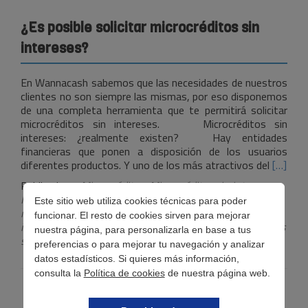
¿Es posible solicitar microcréditos sin
intereses?
En Wannacash sabemos que las necesidades de nuestros
clientes no son siempre las mismas, por eso disponemos
de una completa herramienta que te permitirá solicitar
microcréditos sin intereses. Microcréditos sin
intereses: ¿realmente existen? Hay entidades
financieras que ponen a disposición de los usuarios
Leer
diferentes productos. Y uno de los más atractivos del
[…]
más¿Es
Publicada en
Microcréditos
,
Microcréditos sin intereses
,
posible
Minicréditos sin intereses
Etiquetado con
Este sitio web utiliza cookies técnicas para poder
solicitar
microcréditos
,
microcréditos online
,
microcréditos sin
funcionar. El resto de cookies sirven para mejorar
microcr
intereses
,
minicréditos
,
minicréditos online
,
minicréditos
nuestra página, para personalizarla en base a tus
sin
sin intereses
,
Solicitar microcréditos sin intereses
preferencias o para mejorar tu navegación y analizar
interes
datos estadísticos. Si quieres más información,
consulta la
Política de cookies
de nuestra página web.