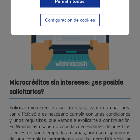
Permitir todas
Configuración de cookies
Microcréditos sin intereses: ¿es posible
solicitarlos?
Solicitar microcréditos sin intereses, ya no es una tarea
tan difícil; sólo es necesario cumplir con unas condiciones
y unos requisitos, que vamos a explicarte a continuación.
En Wannacash sabemos que las necesidades de nuestros
clientes no son siempre las mismas, por eso disponemos
de una completa herramienta que te permitirá solicitar