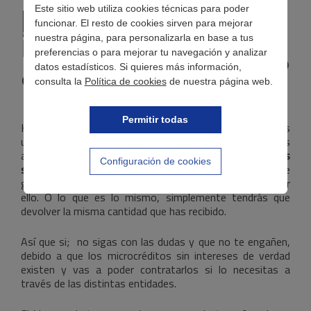
Este sitio web utiliza cookies técnicas para poder
Microcréditos sin
funcionar. El resto de cookies sirven para mejorar
intereses:
nuestra página, para personalizarla en base a tus
preferencias o para mejorar tu navegación y analizar
¿realmente existen?
datos estadísticos. Si quieres más información,
consulta la
Política de cookies
de nuestra página web.
Permitir todas
Hay entidades financieras que ponen a disposición de los
usuarios diferentes productos. Y uno de los más
atractivos del momento son sin duda los
microcréditos
Configuración de cookies
sin intereses
. ¿La razón? Que son completamente
gratuitos, ya que no es necesario pagar intereses por
ello. O lo que es lo mismo, simplemente tendrás que
devolver la misma cantidad que has recibido.
Así que si; no sigas con las dudas y que no te engañen,
debido a que los microcréditos sin intereses de verdad
existen y vas a poder contratarlos si lo necesitas a
través de las distintas entidades.