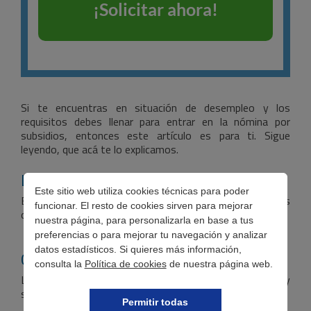
Si te encuentras en situación de desempleo y los
requisitos debes llenar para entrar en la nómina por
subsidios, entonces este artículo es para ti. Sigue
leyendo, que acá te lo explicamos.
La clasificación de los subsidios
Este sitio web utiliza cookies técnicas para poder
Es bueno que la conozcas para saber cuáles son tus
funcionar. El resto de cookies sirven para mejorar
opciones en esta situación tan delicada.
nuestra página, para personalizarla en base a tus
preferencias o para mejorar tu navegación y analizar
datos estadísticos. Si quieres más información,
Grupos
consulta la
Política de cookies
de nuestra página web.
Los subsidios por desempleo se dividen en dos grupos, y
solo puedes optar por uno de estos grupos:
Permitir todas