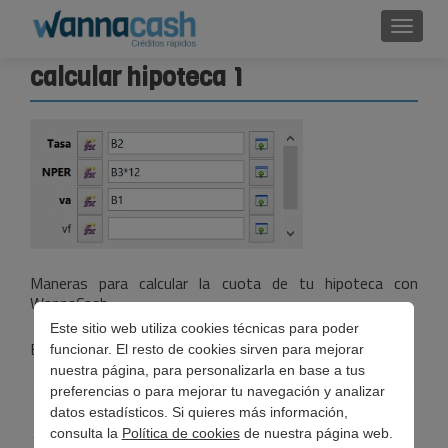
Cambi
calcular hipoteca 1
Maneras para calcular la cuota de tu hipoteca con
WannaCash
Este sitio web utiliza cookies técnicas para poder
Esta entrada fue publicada en . Guarda el
permalink
.
funcionar. El resto de cookies sirven para mejorar
nuestra página, para personalizarla en base a tus
preferencias o para mejorar tu navegación y analizar
datos estadísticos. Si quieres más información,
Navegación
←
Tres maneras de calcular la cuota de tu hipoteca
consulta la
Política de cookies
de nuestra página web.