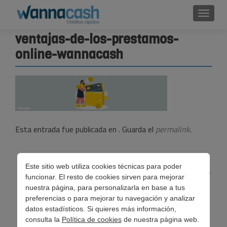
Cambi
ventajas-de-los-prestamos-
online-wannacash
Esta entrada fue publicada en . Guarda el
permalink
.
Navegación
Este sitio web utiliza cookies técnicas para poder
←
Ventajas de los préstamos online sobre una tarjeta de
funcionar. El resto de cookies sirven para mejorar
de
crédito
nuestra página, para personalizarla en base a tus
preferencias o para mejorar tu navegación y analizar
entradas
datos estadísticos. Si quieres más información,
consulta la
Política de cookies
de nuestra página web.