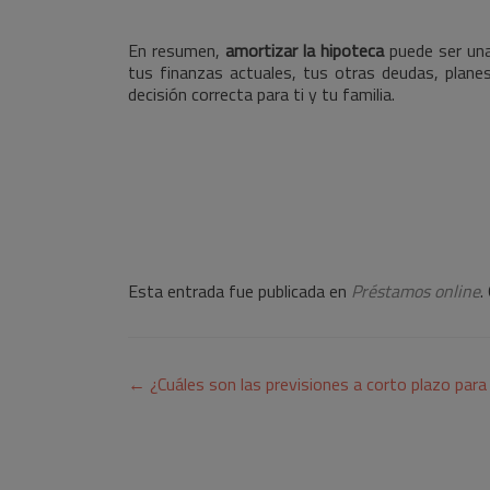
En resumen,
amortizar la hipoteca
puede ser una
tus finanzas actuales, tus otras deudas, planes
decisión correcta para ti y tu familia.
Esta entrada fue publicada en
Préstamos online
.
Navegación
←
¿Cuáles son las previsiones a corto plazo para 
de
entradas