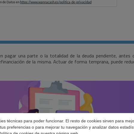
en pagar una parte o la totalidad de la deuda pendiente, antes
financiación de la misma. Actuar de forma temprana, puede reduci
okies técnicas para poder funcionar. El resto de cookies sirven para mej
tus preferencias o para mejorar tu navegación y analizar datos estadís
Política de cookies
de nuestra página web.