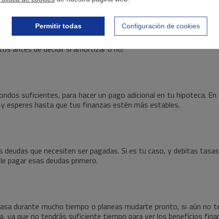
Permitir todas
Configuración de cookies
tos antes de decidir si amortizar o no:
ndos suficientes, para hacer un pago adicional en tu hipoteca. En c
, y esperes hasta que tus finanzas estén más estables.
as deudas que necesiten ser pagadas. Si es tu caso, y debitas tasas
ble pagar esas deudas primero.
u casa durante mucho tiempo o planeas mudarte pronto, si aún no te
a, ya que no tendrás suficiente tiempo para ver los beneficios finan