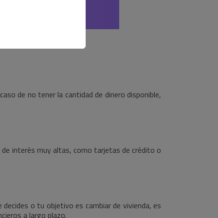
aso de no tener la cantidad de dinero disponible,
 de interés muy altas, como tarjetas de crédito o
 decides o tu objetivo es cambiar de vivienda, es
cieros a largo plazo.